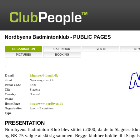
Nordbyens Badmintonklub - PUBLIC PAGES
ORGANISATION
CALENDAR
EVENTS
NE
PICTURES
BOOKING
|
E-mail
johannes@it-mail.dk
Street
Nørrevangstorvet 8
Postal Code
4200
City
Slagelse
Country
Denmark
Phone
Home Page
http://www.nordbyen.dk
Organisation
Sport - Badminton
Type
PRESENTATION
Nordbyens Badminton Klub blev stiftet i 2000, da de to Slagelse-kl
og BK 75 valgte at slå sig sammen. Begge klubber holdte til i Slagel