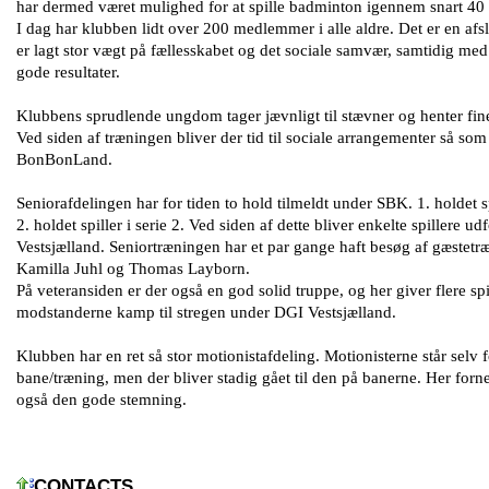
har dermed været mulighed for at spille badminton igennem snart 40
I dag har klubben lidt over 200 medlemmer i alle aldre. Det er en afs
er lagt stor vægt på fællesskabet og det sociale samvær, samtidig med a
gode resultater.
Klubbens sprudlende ungdom tager jævnligt til stævner og henter fin
Ved siden af træningen bliver der tid til sociale arrangementer så som e
BonBonLand.
Seniorafdelingen har for tiden to hold tilmeldt under SBK. 1. holdet sp
2. holdet spiller i serie 2. Ved siden af dette bliver enkelte spillere 
Vestsjælland. Seniortræningen har et par gange haft besøg af gæstetr
Kamilla Juhl og Thomas Layborn.
På veteransiden er der også en god solid truppe, og her giver flere sp
modstanderne kamp til stregen under DGI Vestsjælland.
Klubben har en ret så stor motionistafdeling. Motionisterne står selv 
bane/træning, men der bliver stadig gået til den på banerne. Her fo
også den gode stemning.
CONTACTS