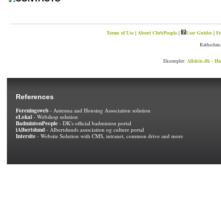
Terms of Use
|
About ClubPeople
|
User Guides
|
Fe
Rathschau.
Eksempler:
Allskin.dk - Hu
References
Foreningsweb
- Antenna and Housing Association solution
eLokal
- Webshop solution
BadmintonPeople
- DK's official badminton portal
iAlbertslund
- Albertslunds association og culture portal
Intersite
- Website Solution with CMS, intranet, common drive and more